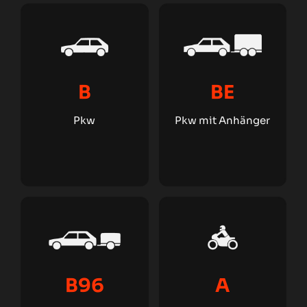
B
BE
Pkw
Pkw mit Anhänger
B96
A