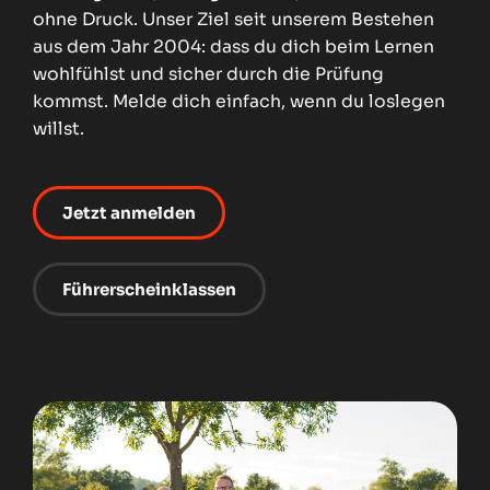
A1 – Leichtkraftrad (bis 125 ccm)
ohne Druck. Unser Ziel seit unserem Bestehen
aus dem Jahr 2004: dass du dich beim Lernen
B196 – Leichtkraftrad (bis 125 ccm)
wohlfühlst und sicher durch die Prüfung
AM – Kleinkraftrad (bis 50 ccm)
kommst. Melde dich einfach, wenn du loslegen
willst.
Mofa (bis 25 km/h)
L – Traktor (bis 40 km/h)
Jetzt anmelden
Fahrschule
Führerscheinklassen
Team
Fuhrpark
Standorte
Mitteilungen