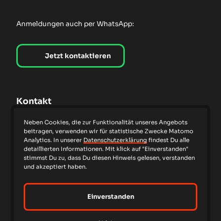
Anmeldungen auch per WhatsApp:
Jetzt kontaktieren
Kontakt
Neben Cookies, die zur Funktionalität unseres Angebots
beitragen, verwenden wir für statistische Zwecke Matomo
Micha's
Fahrschule
Analytics. In unserer
Datenschutzerklärung
findest Du alle
Breitenstraße 42
detaillierten Informationen. Mit klick auf "Einverstanden"
36251 Bad Hersfeld
stimmst Du zu, dass Du diesen Hinweis gelesen, verstanden
und akzeptiert haben.
0172 5353316
info@michasfahrschule.de
Einverstanden